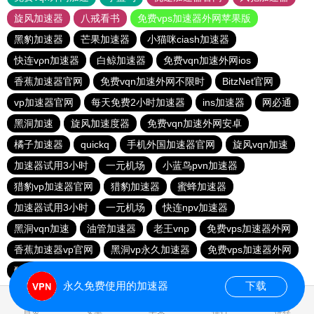
旋风加速器
八戒看书
免费vps加速器外网苹果版
黑豹加速器
芒果加速器
小猫咪ciash加速器
快连vρn加速器
白鲸加速器
免费vqn加速外网ios
香蕉加速器官网
免费vqn加速外网不限时
BitzNet官网
vp加速器官网
每天免费2小时加速器
ins加速器
网必通
黑洞加速
旋风加速度器
免费vqn加速外网安卓
橘子加速器
quickq
手机外国加速器官网
旋风vqn加速
加速器试用3小时
一元机场
小蓝鸟pvn加速器
猎豹vp加速器官网
猎豹加速器
蜜蜂加速器
加速器试用3小时
一元机场
快连npv加速器
黑洞vqn加速
油管加速器
老王vnp
免费vps加速器外网
香蕉加速器vp官网
黑洞vp永久加速器
免费vps加速器外网
酷通加速器
永久免费使用的加速器
下载
1.909594s
首页
安卓
苹果
排行
推荐