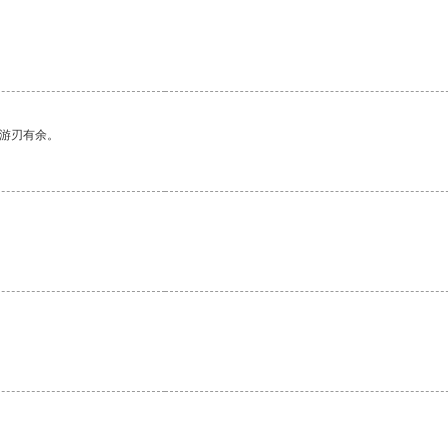
中游刃有余。
。
。