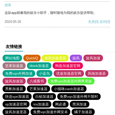
游客
这款app就像我的娱乐小助手，随时随地为我的娱乐提供帮助。
2024-05-26
支持
[0]
反对
[0]
友情链接
网站地图
QuickQ
旋风加速度器
旋风
旋风加速
坚果加速器
tiktok加速器
狗急加速器官网
免费vqn外网加速
小蓝鸟
优途加速器官网
风驰加速器
旋风加速器
八戒看书
免费vps加速器外网苹果版
黑豹加速器
芒果加速器
小猫咪ciash加速器
快连vρn加速器
白鲸加速器
免费vqn加速外网不限时
vp加速器官网
ins加速器
网必通
黑洞加速
旋风加速度器
免费vqn加速外网安卓
橘子加速器