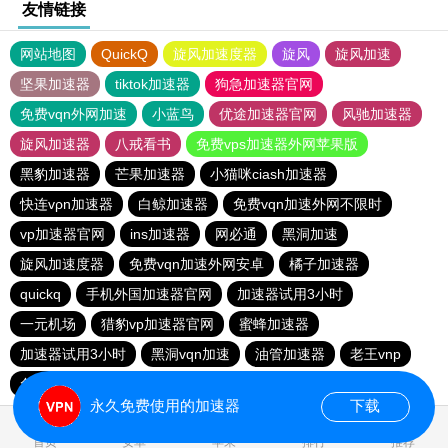
友情链接
网站地图
QuickQ
旋风加速度器
旋风
旋风加速
坚果加速器
tiktok加速器
狗急加速器官网
免费vqn外网加速
小蓝鸟
优途加速器官网
风驰加速器
旋风加速器
八戒看书
免费vps加速器外网苹果版
黑豹加速器
芒果加速器
小猫咪ciash加速器
快连vρn加速器
白鲸加速器
免费vqn加速外网不限时
vp加速器官网
ins加速器
网必通
黑洞加速
旋风加速度器
免费vqn加速外网安卓
橘子加速器
quickq
手机外国加速器官网
加速器试用3小时
一元机场
猎豹vp加速器官网
蜜蜂加速器
加速器试用3小时
黑洞vqn加速
油管加速器
老王vnp
免费vps加速器外网
免费vps加速器外网
酷通加速器
永久免费使用的加速器
下载
0.057477s
首页
安卓
苹果
排行
推荐