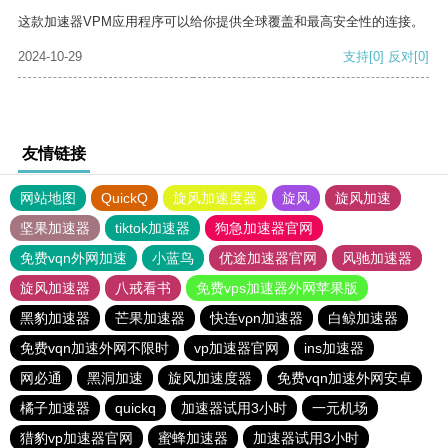
这款加速器VPM应用程序可以给你提供全球覆盖和最高安全性的连接。
2024-10-29
支持
[0]
反对
[0]
友情链接
网站地图
QuickQ
旋风加速度器
旋风
旋风加速
坚果加速器
tiktok加速器
狗急加速器官网
免费vqn外网加速
小蓝鸟
优途加速器官网
风驰加速器
旋风加速器
八戒看书
免费vps加速器外网苹果版
黑豹加速器
芒果加速器
快连vρn加速器
白鲸加速器
免费vqn加速外网不限时
vp加速器官网
ins加速器
网必通
黑洞加速
旋风加速度器
免费vqn加速外网安卓
橘子加速器
quickq
加速器试用3小时
一元机场
猎豹vp加速器官网
蜜蜂加速器
加速器试用3小时