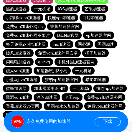
旋风加速器
八戒看书
免费vps加速器外网苹果版
黑豹加速器
一元机场
IOS加速器
芒果加速器
小猫咪ciash加速器
快连vρn加速器
白鲸加速器
免费vqn加速外网ios
香蕉加速器官网
免费vqn加速外网不限时
BitzNet官网
vp加速器官网
每天免费2小时加速器
ins加速器
网必通
黑洞加速
旋风加速度器
免费vqn加速外网安卓
橘子加速器
闪电猫加速器
quickq
手机外国加速器官网
旋风vqn加速
加速器试用3小时
一元机场
小蓝鸟pvn加速器
猎豹vp加速器官网
猎豹加速器
蜜蜂加速器
加速器试用3小时
一元机场
快连npv加速器
黑洞vqn加速
油管加速器
老王vnp
免费vps加速器外网
香蕉加速器vp官网
黑洞vp永久加速器
免费vps加速器外网
酷通加速器
永久免费使用的加速器
下载
0.786212s