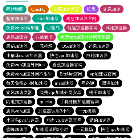
网站地图
QuickQ
旋风加速度器
旋风
旋风加速
坚果加速器
tiktok加速器
狗急加速器官网
免费vqn外网加速
小蓝鸟
优途加速器官网
风驰加速器
旋风加速器
八戒看书
免费vps加速器外网苹果版
黑豹加速器
一元机场
IOS加速器
芒果加速器
小猫咪ciash加速器
快连vρn加速器
白鲸加速器
免费vqn加速外网ios
香蕉加速器官网
免费vqn加速外网不限时
BitzNet官网
vp加速器官网
每天免费2小时加速器
ins加速器
网必通
黑洞加速
旋风加速度器
免费vqn加速外网安卓
橘子加速器
闪电猫加速器
quickq
手机外国加速器官网
旋风vqn加速
加速器试用3小时
一元机场
小蓝鸟pvn加速器
猎豹vp加速器官网
猎豹加速器
蜜蜂加速器
加速器试用3小时
一元机场
快连npv加速器