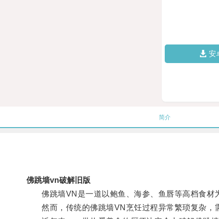
安
简介
佛跳墙vn破解旧版
佛跳墙VN是一道以鲍鱼、海参、鱼唇等高档食材为
然而，传统的佛跳墙VN烹饪过程异常繁琐复杂，需