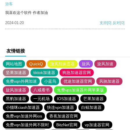
游客
我喜欢这个软件 作者加油
2024-01-20
支持
[0]
反对
[0]
友情链接
网站地图
QuickQ
旋风加速度器
旋风
旋风加速
坚果加速器
tiktok加速器
狗急加速器官网
免费vqn外网加速
小蓝鸟
优途加速器官网
风驰加速器
旋风加速器
八戒看书
免费vps加速器外网苹果版
黑豹加速器
一元机场
IOS加速器
芒果加速器
小猫咪ciash加速器
快连vρn加速器
白鲸加速器
免费vqn加速外网ios
香蕉加速器官网
免费vqn加速外网不限时
BitzNet官网
vp加速器官网