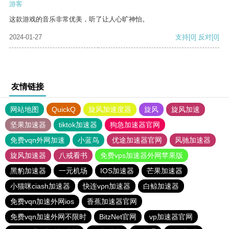
游客
这款游戏的音乐非常优美，听了让人心旷神怡。
2024-01-27
支持
[0]
反对
[0]
友情链接
网站地图
QuickQ
旋风加速度器
旋风
旋风加速
坚果加速器
tiktok加速器
狗急加速器官网
免费vqn外网加速
小蓝鸟
优途加速器官网
风驰加速器
旋风加速器
八戒看书
免费vps加速器外网苹果版
黑豹加速器
一元机场
IOS加速器
芒果加速器
小猫咪ciash加速器
快连vρn加速器
白鲸加速器
免费vqn加速外网ios
香蕉加速器官网
免费vqn加速外网不限时
BitzNet官网
vp加速器官网