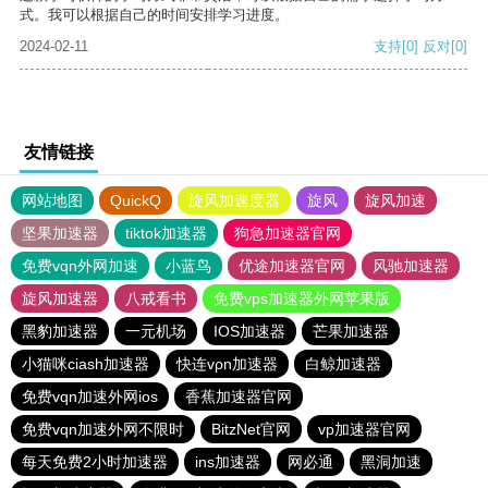
式。我可以根据自己的时间安排学习进度。
2024-02-11
支持
[0]
反对
[0]
友情链接
网站地图
QuickQ
旋风加速度器
旋风
旋风加速
坚果加速器
tiktok加速器
狗急加速器官网
免费vqn外网加速
小蓝鸟
优途加速器官网
风驰加速器
旋风加速器
八戒看书
免费vps加速器外网苹果版
黑豹加速器
一元机场
IOS加速器
芒果加速器
小猫咪ciash加速器
快连vρn加速器
白鲸加速器
免费vqn加速外网ios
香蕉加速器官网
免费vqn加速外网不限时
BitzNet官网
vp加速器官网
每天免费2小时加速器
ins加速器
网必通
黑洞加速