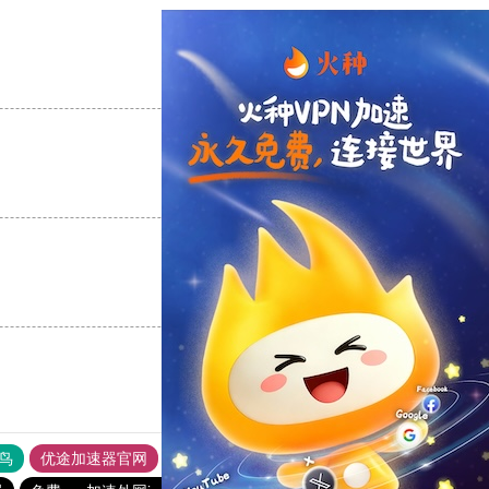
支持
[0]
反对
[0]
支持
[0]
反对
[0]
支持
[0]
反对
[0]
鸟
优途加速器官网
风驰加速器
旋风加速器
八戒看书