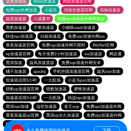
坚果加速器
tiktok加速器
狗急加速器官网
免费vqn外网加速
小蓝鸟
优途加速器官网
风驰加速器
旋风加速器
八戒看书
免费vps加速器外网苹果版
黑豹加速器
芒果加速器
小猫咪ciash加速器
快连vρn加速器
白鲸加速器
免费vqn加速外网ios
香蕉加速器官网
免费vqn加速外网不限时
BitzNet官网
vp加速器官网
每天免费2小时加速器
ins加速器
网必通
黑洞加速
旋风加速度器
免费vqn加速外网安卓
橘子加速器
quickq
手机外国加速器官网
旋风vqn加速
加速器试用3小时
一元机场
小蓝鸟pvn加速器
猎豹vp加速器官网
猎豹加速器
蜜蜂加速器
加速器试用3小时
一元机场
快连npv加速器
黑洞vqn加速
油管加速器
老王vnp
免费vps加速器外网
香蕉加速器vp官网
黑洞vp永久加速器
免费vps加速器外网
酷通加速器
永久免费使用的加速器
下载