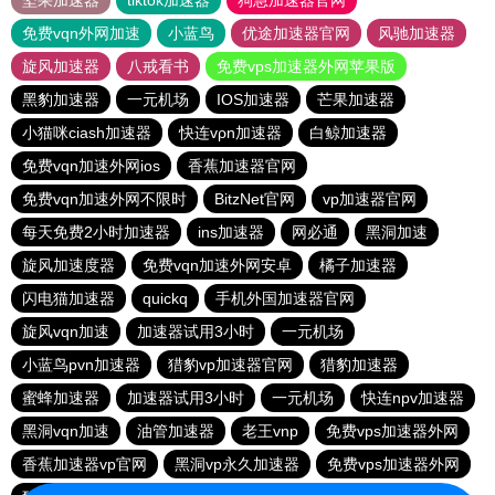
坚果加速器
tiktok加速器
狗急加速器官网
免费vqn外网加速
小蓝鸟
优途加速器官网
风驰加速器
旋风加速器
八戒看书
免费vps加速器外网苹果版
黑豹加速器
一元机场
IOS加速器
芒果加速器
小猫咪ciash加速器
快连vρn加速器
白鲸加速器
免费vqn加速外网ios
香蕉加速器官网
免费vqn加速外网不限时
BitzNet官网
vp加速器官网
每天免费2小时加速器
ins加速器
网必通
黑洞加速
旋风加速度器
免费vqn加速外网安卓
橘子加速器
闪电猫加速器
quickq
手机外国加速器官网
旋风vqn加速
加速器试用3小时
一元机场
小蓝鸟pvn加速器
猎豹vp加速器官网
猎豹加速器
蜜蜂加速器
加速器试用3小时
一元机场
快连npv加速器
黑洞vqn加速
油管加速器
老王vnp
免费vps加速器外网
香蕉加速器vp官网
黑洞vp永久加速器
免费vps加速器外网