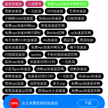
旋风加速器
八戒看书
免费vps加速器外网苹果版
黑豹加速器
一元机场
IOS加速器
芒果加速器
小猫咪ciash加速器
快连vρn加速器
白鲸加速器
免费vqn加速外网ios
香蕉加速器官网
免费vqn加速外网不限时
BitzNet官网
vp加速器官网
每天免费2小时加速器
ins加速器
网必通
黑洞加速
旋风加速度器
免费vqn加速外网安卓
橘子加速器
闪电猫加速器
quickq
手机外国加速器官网
旋风vqn加速
加速器试用3小时
一元机场
小蓝鸟pvn加速器
猎豹vp加速器官网
猎豹加速器
蜜蜂加速器
加速器试用3小时
一元机场
快连npv加速器
黑洞vqn加速
油管加速器
老王vnp
免费vps加速器外网
香蕉加速器vp官网
黑洞vp永久加速器
免费vps加速器外网
酷通加速器
永久免费使用的加速器
下载